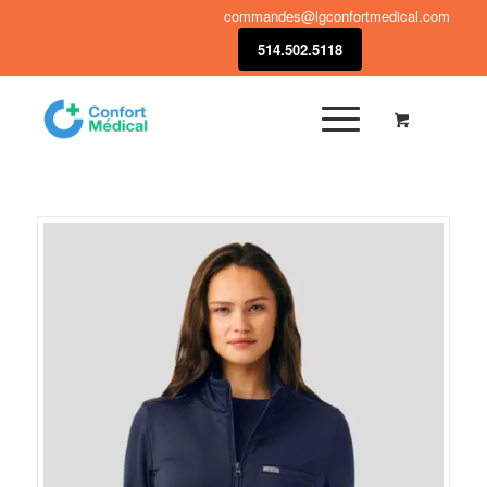
commandes@lgconfortmedical.com
514.502.5118