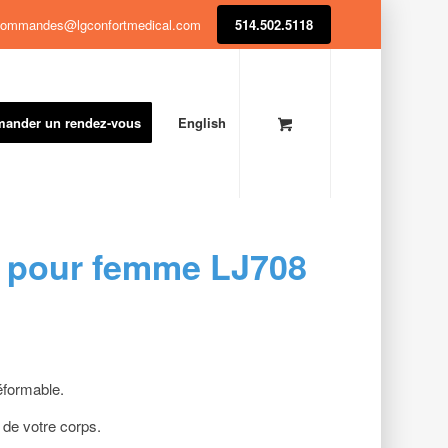
ommandes@lgconfortmedical.com
514.502.5118
ander un rendez-vous
English
u pour femme LJ708
déformable.
de votre corps.