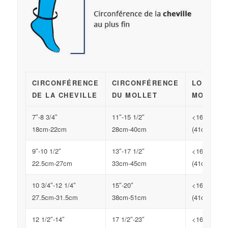
CIRCONFÉRENCE
CIRCONFÉRENCE
LONGUEU
DE LA CHEVILLE
DU MOLLET
MOLLET
7″-8 3/4″
11″-15 1/2″
<16″
>
18cm-22cm
28cm-40cm
(41cm)
(
9″-10 1/2″
13″-17 1/2″
<16″
>
22.5cm-27cm
33cm-45cm
(41cm)
(
10 3/4″-12 1/4″
15″-20″
<16″
>
27.5cm-31.5cm
38cm-51cm
(41cm)
(
12 1/2″-14″
17 1/2″-23″
<16″
>