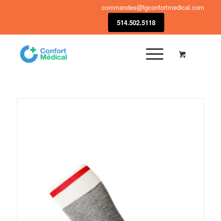
commandes@lgconfortmedical.com
514.502.5118