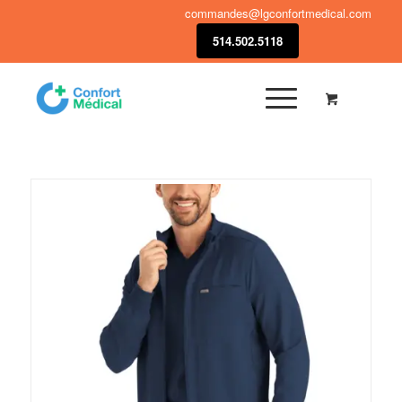
commandes@lgconfortmedical.com
514.502.5118