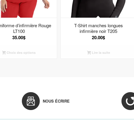
niforme d’infirmière Rouge
T-Shirt manches longues
LT100
infirmière noir T205
35.00
$
20.00
$
Choix des options
Lire la suite
NOUS ÉCRIRE