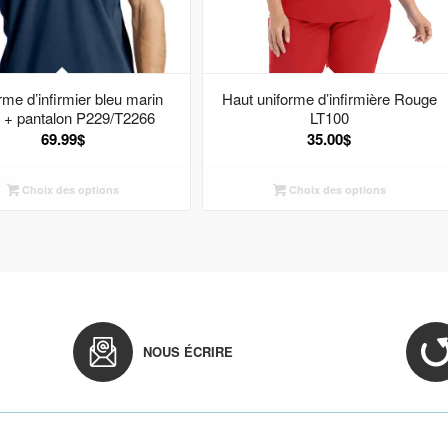
rme d’infirmier bleu marin
Haut uniforme d’infirmière Rouge
 + pantalon P229/T2266
LT100
69.99
$
35.00
$
Choix des options
Choix des options
NOUS ÉCRIRE