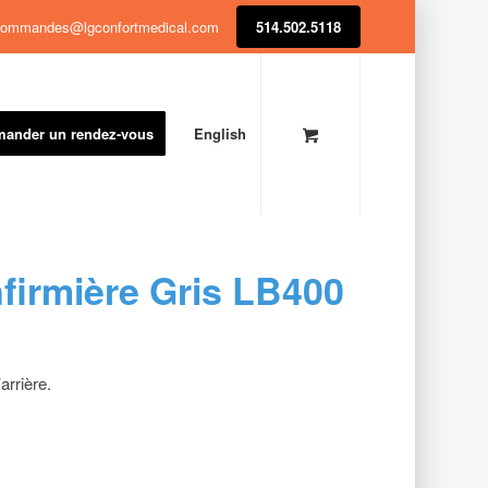
ommandes@lgconfortmedical.com
514.502.5118
ander un rendez-vous
English
nfirmière Gris LB400
arrière.