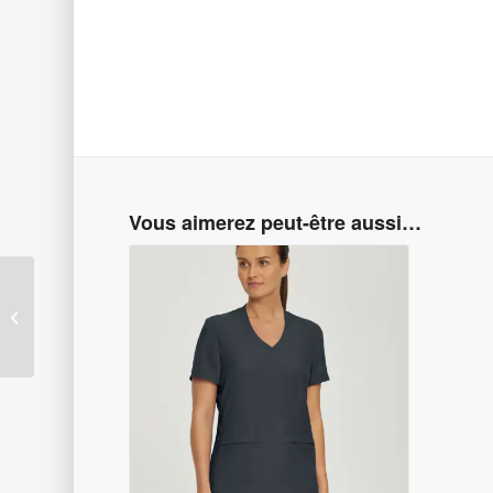
Vous aimerez peut-être aussi…
Pantalon uniforme
d’infirmière Bleu marin
LB400