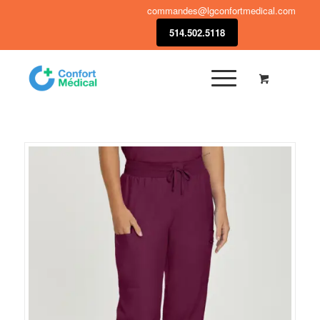
commandes@lgconfortmedical.com
514.502.5118