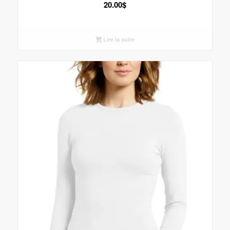
20.00
$
Lire la suite