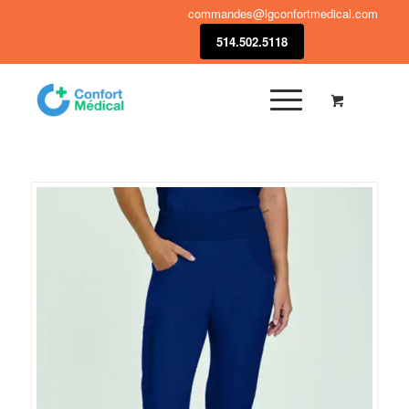
commandes@lgconfortmedical.com
514.502.5118