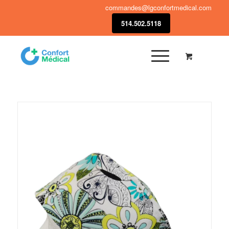
commandes@lgconfortmedical.com
514.502.5118