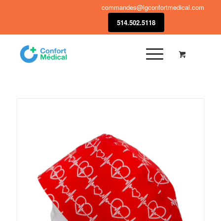
commandes@lgconfortmedical.com
514.502.5118