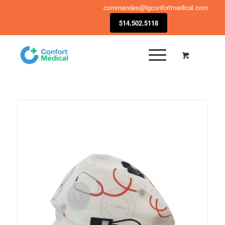
commandes@lgconfortmedical.com
514.502.5118