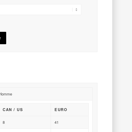
r
Homme
CAN / US
EURO
8
41