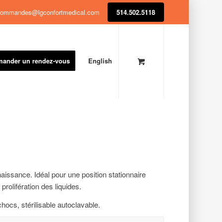
ommandes@lgconfortmedical.com
514.502.5118
ander un rendez-vous
English
 naissance. Idéal pour une position stationnaire
prolifération des liquides.
chocs, stérilisable autoclavable.