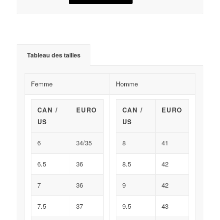
Tableau des tailles
Femme
Homme
CAN /
EURO
CAN /
EURO
US
US
6
34/35
8
41
6.5
36
8.5
42
7
36
9
42
7.5
37
9.5
43