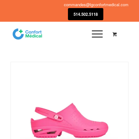
commandes@lgconfortmedical.com
514.502.5118