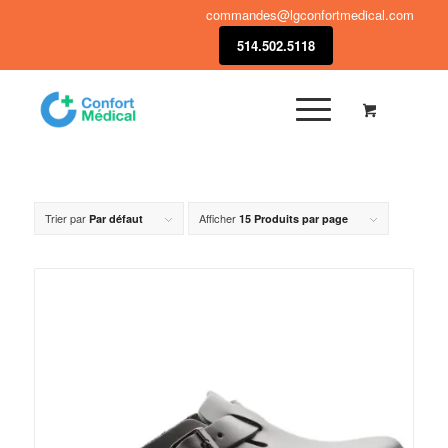
commandes@lgconfortmedical.com
514.502.5118
Trier par
Afficher
Par défaut
15 Produits par page